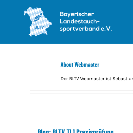
Skip
to
content
About
Webmaster
Der BLTV Webmaster ist Sebastia
Blog: BLTV TL1 Praxisprüfung