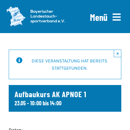
Skip
to
Menü
content
Home
×
News
DIESE VERANSTALTUNG HAT BEREITS
STATTGEFUNDEN.
Ausschreibungen
Downloads
Aufbaukurs AK APNOE 1
Über uns
23.05 - 10:00
bis
14:00
Daten: