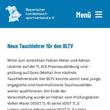
Skip
to
Menü
content
Home
Neue Tauchlehrer für den BLTV
News
Ausschreibungen
Mitte Juni erreichten Fabian Meier und Adrian
Leistner auf der TL 2/3 Praxisausbildung und –
Downloads
prüfung auf Gozo (Malta) ihre nächste
Tauchlehrerstufe. Der BLTV konnte somit zwei junge,
engagierte und hochmotivierte Tauchausbilder
Über uns
weiter qualifizieren. Am Ende der
Veranstaltung wurde an Fabian vom Prüfungsleiter
Volker Maier (VDST TL 4) seine VDST TL 2
Lizenz und an Adrian seine VDST TL 3 Lizenz