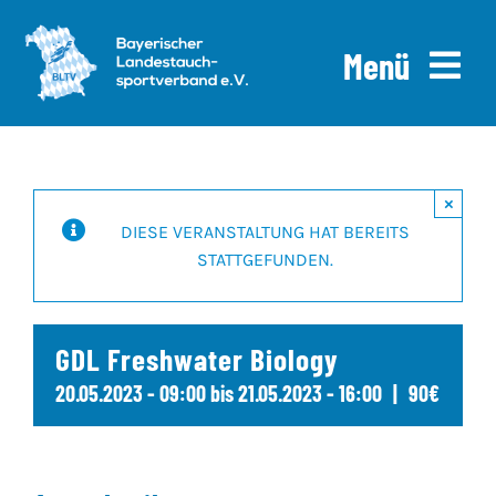
Skip
to
Menü
content
Home
×
News
DIESE VERANSTALTUNG HAT BEREITS
STATTGEFUNDEN.
Ausschreibungen
Downloads
GDL Freshwater Biology
Über uns
20.05.2023 - 09:00
bis
21.05.2023 - 16:00
|
90€