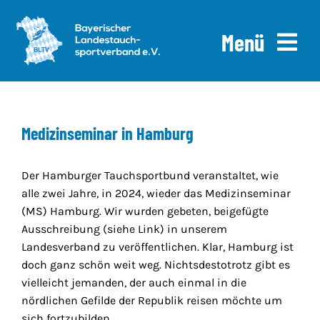
Skip
to
Menü
content
Home
Medizinseminar in Hamburg
News
Ausschreibungen
Der Hamburger Tauchsportbund veranstaltet, wie
alle zwei Jahre, in 2024, wieder das Medizinseminar
Downloads
(MS) Hamburg. Wir wurden gebeten, beigefügte
Ausschreibung (siehe Link) in unserem
Landesverband zu veröffentlichen. Klar, Hamburg ist
Über uns
doch ganz schön weit weg. Nichtsdestotrotz gibt es
vielleicht jemanden, der auch einmal in die
nördlichen Gefilde der Republik reisen möchte um
sich fortzubilden.